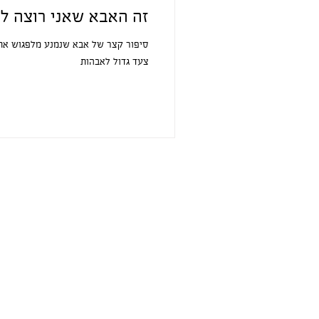
זה האבא שאני רוצה ל
סיפור קצר של אבא שנמנע מלפגוש את 
צעד גדול לאבהות
co.il
OwnUrsh!t | גלית וד״ר עשהאל רומנלי |