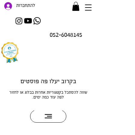
להתחברות
052-6048145
בקרוב יעלו פה פוסטים
זו רק ההתחלה..
.
שווה להסתכל בקטגוריות אחרות בבלוג או לחזור
לפה עוד כמה ימים.
גלית וד״ר עשהאל רומנלי
OwnUrsh!t |
www.ownurshit.co.il