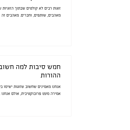
זוגות רבים לא קולטים שבתוך הזוגיות
מאהבים, שותפים, וחברים. מאהבים זה ה
חמש סיבות למה חשוב ש
ההורות
אנחנו מאמינים שחשוב שזוגות ישימו בעד
אמירה מעט פרובוקטיבית, אולם אנחנו ב
co.il
OwnUrsh!t | גלית וד״ר עשהאל רומנלי |