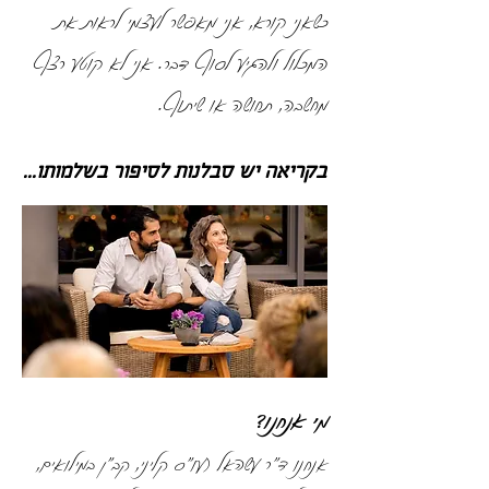
כשאני קורא, אני מאפשר לעצמי לראות את
המכלול ולהגיע לסוף דבר. אני לא קוטע רצף
מחשבה, תחושה או שיתוף.
בקריאה יש סבלנות לסיפור בשלמותו...
מי אנחנו?
אנחנו ד"ר עשהאל (עו"ס קליני, קב״ן במילואים,