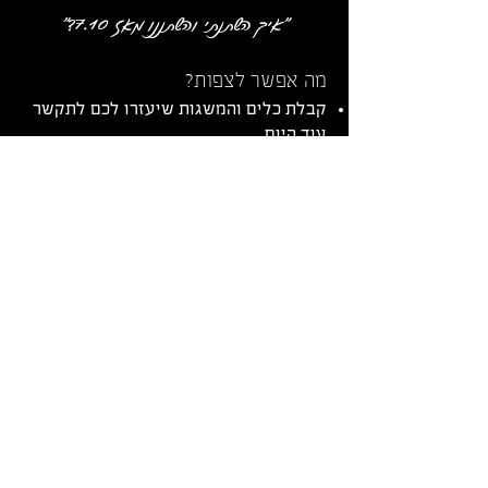
״איך השתנתי והשתננו מאז 7.10?״
מה אפשר לצפות?
קבלת כלים והמשגות שיעזרו לכם לתקשר
עוד היום
מרחב מאפשר להעמקת הקשר
חלופת מכתבים דיסקרטית ואינטימית
שתעזור לכם להתחבר
תחושת שייכות וקהילתיות
17.1.24
21:00-22:45
אצלנו בבית בכפר סבא.
עלות: 220 ש״ח לזוג (כולל נשנושים)
להרשמה