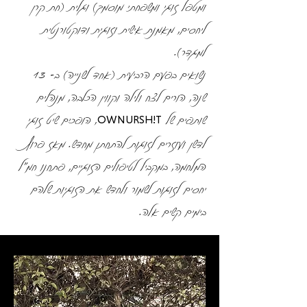
ומטפל זוגי ומשפחתי מוסמך) וגלית (חת קרן
ליחסים, מאמנת אישית וזוגית ודוקטורנטית
למגדר). ​
נשואים בפעם הרביעית (אחד לשנייה) ב- 13
שנה, הורים לצח ולילה וקווין הכלבה, מנהלים
שותפים של
, הופכים שיט זוגי
OWNURSH!T
לדשן ועוזרים לזוגות להתחתן מחדש. מאז פרוץ
המלחמה, במקביל לטיפולים הזוגיים, פתחנו חמ״ל
יחסים לזוגות לשמור ולחדש את הזוגיות שלהם
בימים קשים אלה.