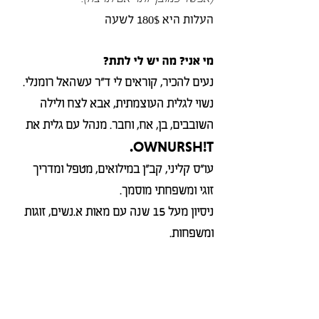
העלות היא 180$ לשעה
מי אני? מה יש לי לתת?
נעים להכיר, קוראים לי ד״ר עשהאל רומנלי.
נשוי לגלית העוצמתית, אבא לצח ולילה
השובבים, בן, אח, וחבר. מנהל עם גלית את
OWNURSH!T.
עו״ס קליני, קב״ן במילואים, מטפל ומדריך
זוגי ומשפחתי מוסמך.
ניסיון מעל 15 שנה עם מאות א.נשים, זוגות
ומשפחות.
מטפל מוכר ומאושר מטעם ביטוח לאומי
ומשרד הבטחון.
מאז המלחמה פתחנו
חמ״ל יחסים
שהציע