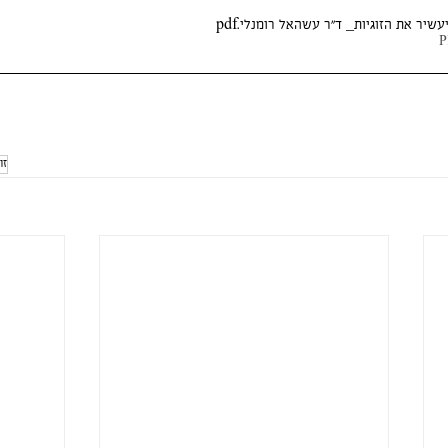
יעשיר את הזוגיות_ ד״ר עשהאל רומנלי
.pdf
זו