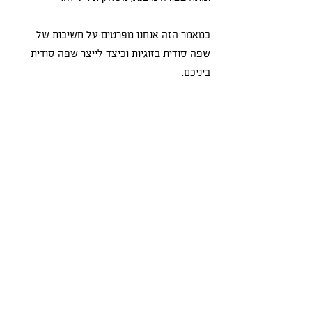
במאמר הזה אנחנו מפרטים על חשיבות של 
שפה סודית בזוגיות וכיצד לייצר שפה סודית 
ביניכם. 
לינק למאמר המקורי במאקו, 28.10.24
.pdf
שפה סודית בזוגיות - ד״ר עשהאל וגלית רומנלי
הורידו את PDF • 288KB
זוגיות
תקשורת
משחקיות
זוגיות
טיפול זוגי
תקשורת