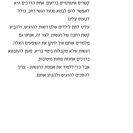
קשרים אינטימיים בריאים. אחת הדרכים היא 
לאפשר להם לבטא מנעד רגשי רחב, כולל 
לכעוס עלינו.
עלינו לתת לילדים שלנו רשות להרגיש, ולהביע 
קשת רחבה של רגשות. לצד זה, אנחנו גם 
מלמדים אותם איך לתקן את השסעים האלה. 
רגשות שלא מקבלות ביטוי בריא, סופן להתבטא 
בדרכים אחרות פחות מיטיבות. 
אבל כדי ללמוד את אמנות הרגשות - צריך 
להסכים להרגיש ולהביע אותם.
במאמר זה אנחנו מפרטים כיצד לשהות 
בקונפליקט עם הילדים שלנו בצורה שתגדל את 
שני הצדדים.
לינק למאמר המקורי במאקו 16.5.23
.pdf
איך לריב עם הילדים שלנו - גלית וד״ר עשהאל רו